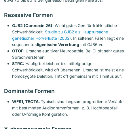
etwa 70 bis 80 % der genetisch bedingten Fälle aus.
Rezessive Formen
GJB2 (Connexin 26):
Wichtigstes Gen für frühkindliche
Schwerhörigkeit.
Studie zu GJB2 als Hauptursache
genetischer Hörverluste (2002)
. In seltenen Fällen liegt eine
sogenannte
digenische Vererbung
mit GJB6 vor.
OTOF:
Ursache auditiver Neuropathie. Bei CI oft sehr gutes
Sprachverstehen.
STRC:
Häufig bei leichter bis mittelgradiger
Schwerhörigkeit, wird oft übersehen. Ursache ist meist eine
homozygote Deletion. Tritt oft gemeinsam mit Tinnitus auf.
Dominante Formen
WFS1, TECTA:
Typisch sind langsam progrediente Verläufe
mit bestimmten Audiogrammformen, z. B. Hochtonabfall
oder U-förmige Konfiguration.