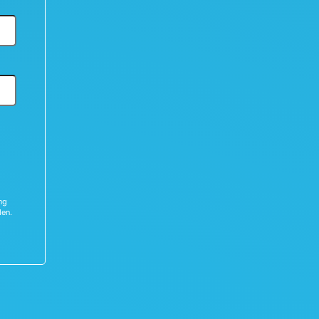
ng
den.