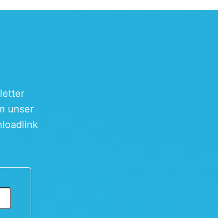
etter
um unser
loadlink