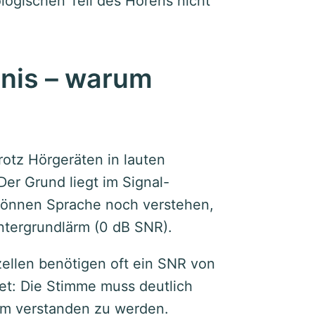
ologischen Teil des Hörens nicht
tnis – warum
otz Hörgeräten in lauten
r Grund liegt im Signal-
können Sprache noch verstehen,
intergrundlärm (0 dB SNR).
llen benötigen oft ein SNR von
et: Die Stimme muss deutlich
um verstanden zu werden.