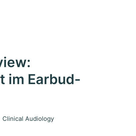
view:
t im Earbud-
Clinical Audiology