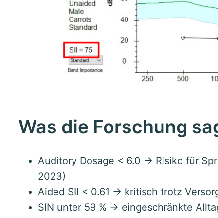
Was die Forschung sa
Auditory Dosage < 6.0 → Risiko für Sp
2023)
Aided SII < 0.61 → kritisch trotz Verso
SIN unter 59 % → eingeschränkte Allta