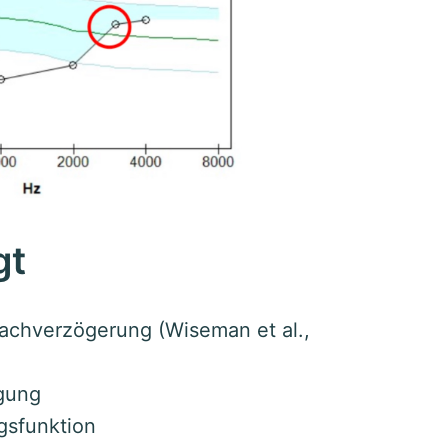
gt
rachverzögerung (Wiseman et al.,
rgung
gsfunktion