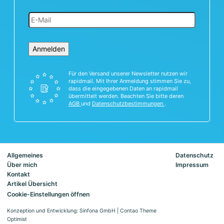
Anmelden
Für den Versand unserer Newsletter nutzen wir
rapidmail. Mit Ihrer Anmeldung stimmen Sie zu,
dass die eingegebenen Daten an rapidmail
übermittelt werden. Beachten Sie bitte deren
AGB
und
Datenschutzbestimmungen
.
Allgemeines
Datenschutz
Über mich
Impressum
Kontakt
Artikel Übersicht
Cookie-Einstellungen öffnen
Konzeption und Entwicklung: Sinfona GmbH
|
Contao Theme
Optimist