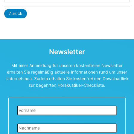
Zurück
Newsletter
Mit einer Anmeldung für unseren kostenfreien Newsletter
erhalten Sie regelmäßig aktuelle Informationen rund um unser
Unternehmen. Zudem erhalten Sie kostenfrei den Downloadlink
zur begehrten
Hörakustiker-Checkliste
.