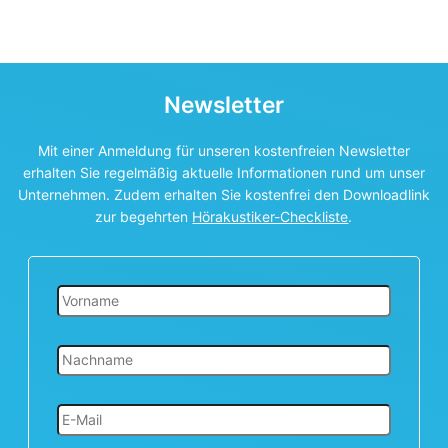
Newsletter
Mit einer Anmeldung für unseren kostenfreien Newsletter
erhalten Sie regelmäßig aktuelle Informationen rund um unser
Unternehmen. Zudem erhalten Sie kostenfrei den Downloadlink
zur begehrten
Hörakustiker-Checkliste
.