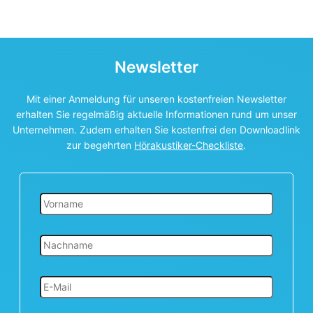
Newsletter
Mit einer Anmeldung für unseren kostenfreien Newsletter
erhalten Sie regelmäßig aktuelle Informationen rund um unser
Unternehmen. Zudem erhalten Sie kostenfrei den Downloadlink
zur begehrten
Hörakustiker-Checkliste
.