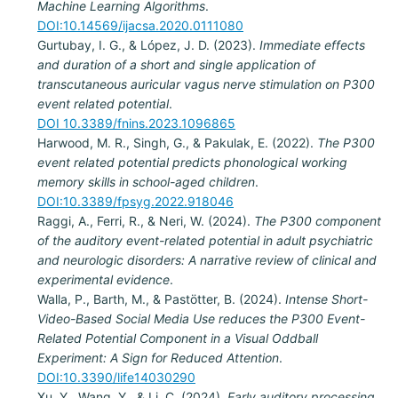
Machine Learning Algorithms
.
DOI:
10.14569/ijacsa.2020.0111080
Gurtubay, I. G., & López, J. D. (2023).
Immediate effects
and duration of a short and single application of
transcutaneous auricular vagus nerve stimulation on P300
event related potential
.
DOI 10.3389/fnins.2023.1096865
Harwood, M. R., Singh, G., & Pakulak, E. (2022).
The P300
event related potential predicts phonological working
memory skills in school-aged children
.
DOI:10.3389/fpsyg.2022.918046
Raggi, A., Ferri, R., & Neri, W. (2024).
The P300 component
of the auditory event-related potential in adult psychiatric
and neurologic disorders: A narrative review of clinical and
experimental evidence
.
Walla, P., Barth, M., & Pastötter, B. (2024).
Intense Short-
Video-Based Social Media Use reduces the P300 Event-
Related Potential Component in a Visual Oddball
Experiment: A Sign for Reduced Attention
.
DOI:10.3390/life14030290
Xu, Y., Wang, Y., & Li, C. (2024).
Early auditory processing